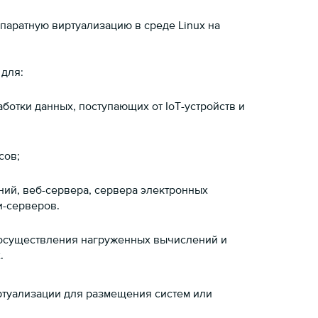
аратную виртуализацию в среде Linux на
 для:
отки данных, поступающих от IoT-устройств и
сов;
й, веб-сервера, сервера электронных
и-серверов.
осуществления нагруженных вычислений и
.
ртуализации для размещения систем или