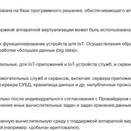
ована на базе программного решения, обеспечивающего апп
жкой аппаратной виртуализации может быть использована
ункционирование устройств для IoT. Осуществления обраб
работки «больших данных (big data)»;
ьных, для IoT-приложений и IoT-устройств служб, и серви
огательных служб и сервисов, включая: сервера приложени
, сервера СУБД, хранилища данных и др. непубличных прокс
лько после индивидуального согласования с Провайдером 
ения иных вычислительных задач и задач хранения данных
анную вычислительную среду с поддержкой аппаратной ви
̆ (например: «добыча» криптовалют).